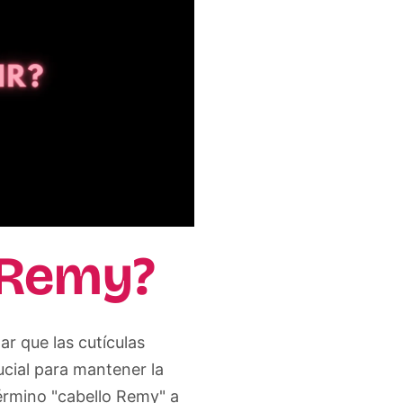
o Remy?
r que las cutículas
ucial para mantener la
término "cabello Remy" a