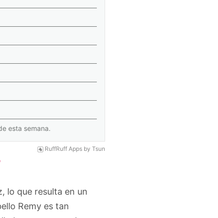
Compra Rápida
 de esta semana.
RuffRuff Apps
by
Tsun
?
z, lo que resulta en un
bello Remy es tan